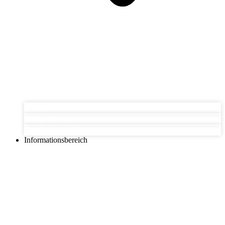
Düfte
Duftgeräte
Desinfektion & Dekontamination
Informationsbereich